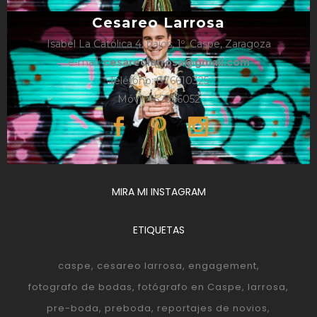
Cesareo Larrosa
Isabel La Católica 4, bajos, 1º, Caspe, Zaragoza
e-mail:
cesareolarrosa@gmail.com
Teléfono: 876610325
Móvil: 657366052
MIRA MI INSTAGRAM
ETIQUETAS
caspe
cesareo larrosa
engagement
fotografo de bodas
fotógrafo en Caspe
larrosa
pre-boda
preboda
reportajes de novios