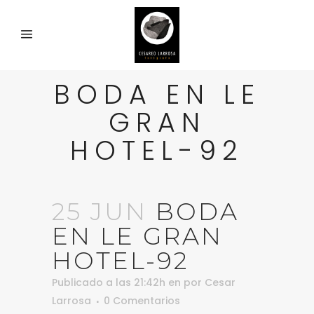
BODA EN LE
GRAN
HOTEL-92
25 JUN
BODA
EN LE GRAN
HOTEL-92
Publicado a las 21:42h
en
por
Cesar
Larrosa
0 Comentarios