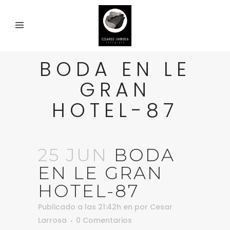
BODA EN LE
GRAN
HOTEL-87
25 JUN
BODA
EN LE GRAN
HOTEL-87
Publicado a las 21:42h
en
por
Cesar
Larrosa
0 Comentarios