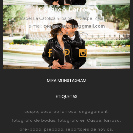
Cesareo Larrosa
Isabel La Católica 4, bajos, 1º, Caspe, Zaragoza
e-mail:
cesareolarrosa@gmail.com
Teléfono: 876610325
Móvil: 657366052
MIRA MI INSTAGRAM
ETIQUETAS
caspe
cesareo larrosa
engagement
fotografo de bodas
fotógrafo en Caspe
larrosa
pre-boda
preboda
reportajes de novios