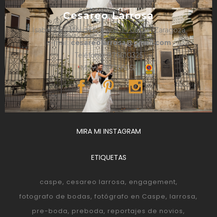
Cesareo Larrosa
Isabel La Católica 4, bajos, 1º, Caspe, Zaragoza
e-mail:
cesareolarrosa@gmail.com
Teléfono: 876610325
Móvil: 657366052
MIRA MI INSTAGRAM
ETIQUETAS
caspe
cesareo larrosa
engagement
fotografo de bodas
fotógrafo en Caspe
larrosa
pre-boda
preboda
reportajes de novios