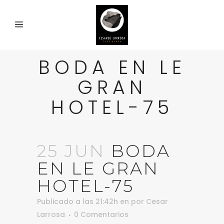
BODA EN LE
GRAN
HOTEL-75
25 JUN
BODA
EN LE GRAN
HOTEL-75
Publicado a las 21:42h
en
por
Cesar
Larrosa
0 Comentarios