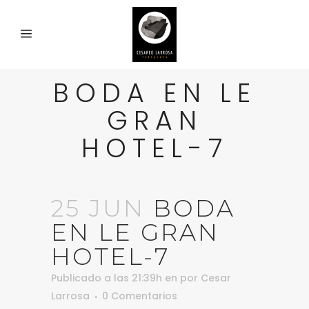
BODA EN LE
GRAN
HOTEL-7
25 JUN
BODA
EN LE GRAN
HOTEL-7
Publicado a las 21:39h
en
por
Cesar
Larrosa
0 Comentarios