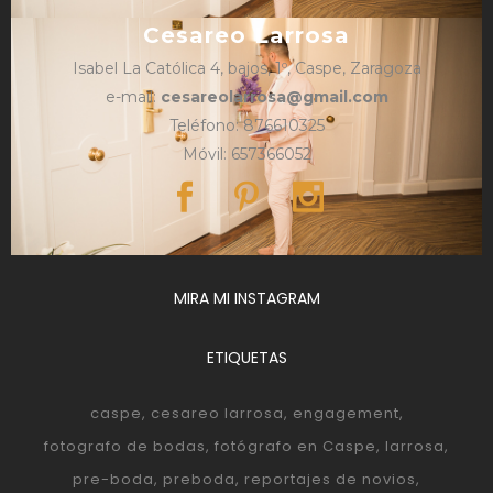
Cesareo Larrosa
Isabel La Católica 4, bajos, 1º, Caspe, Zaragoza
e-mail:
cesareolarrosa@gmail.com
Teléfono: 876610325
Móvil: 657366052
MIRA MI INSTAGRAM
ETIQUETAS
caspe
cesareo larrosa
engagement
fotografo de bodas
fotógrafo en Caspe
larrosa
pre-boda
preboda
reportajes de novios