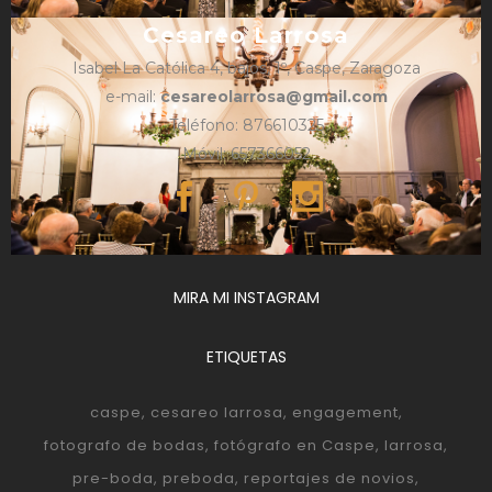
Cesareo Larrosa
Isabel La Católica 4, bajos, 1º, Caspe, Zaragoza
e-mail:
cesareolarrosa@gmail.com
Teléfono: 876610325
Móvil: 657366052
MIRA MI INSTAGRAM
ETIQUETAS
caspe
cesareo larrosa
engagement
fotografo de bodas
fotógrafo en Caspe
larrosa
pre-boda
preboda
reportajes de novios