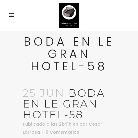
BODA EN LE
GRAN
HOTEL-58
25 JUN
BODA
EN LE GRAN
HOTEL-58
Publicado a las 21:41h
en
por
Cesar
Larrosa
0 Comentarios