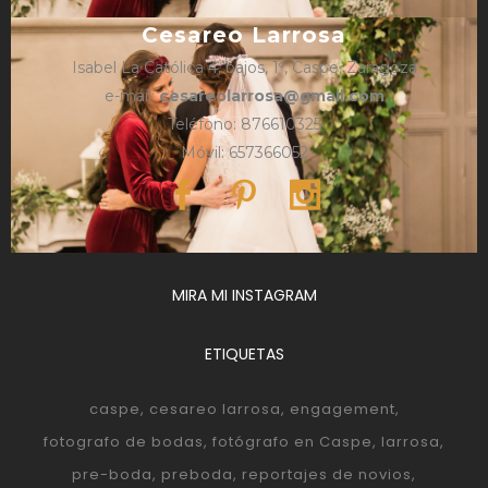
Cesareo Larrosa
Isabel La Católica 4, bajos, 1º, Caspe, Zaragoza
e-mail:
cesareolarrosa@gmail.com
Teléfono: 876610325
Móvil: 657366052
MIRA MI INSTAGRAM
ETIQUETAS
caspe
cesareo larrosa
engagement
fotografo de bodas
fotógrafo en Caspe
larrosa
pre-boda
preboda
reportajes de novios