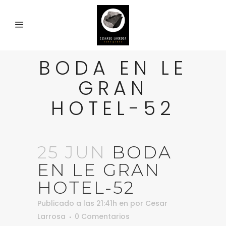
BODA EN LE
GRAN
HOTEL-52
25 JUN
BODA
EN LE GRAN
HOTEL-52
Publicado a las 21:41h
en
por
Cesar
Larrosa
0 Comentarios