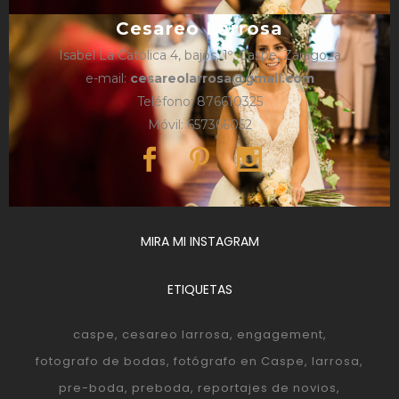
Cesareo Larrosa
Isabel La Católica 4, bajos, 1º, Caspe, Zaragoza
e-mail:
cesareolarrosa@gmail.com
Teléfono: 876610325
Móvil: 657366052
MIRA MI INSTAGRAM
ETIQUETAS
caspe
cesareo larrosa
engagement
fotografo de bodas
fotógrafo en Caspe
larrosa
pre-boda
preboda
reportajes de novios