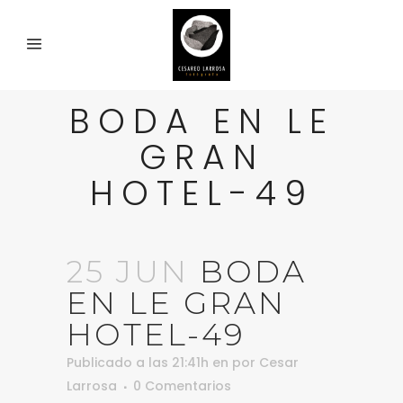
BODA EN LE
GRAN
HOTEL-49
25 JUN
BODA
EN LE GRAN
HOTEL-49
Publicado a las 21:41h
en
por
Cesar
Larrosa
0 Comentarios