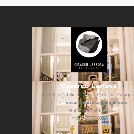
Cesareo Larrosa
Isabel La Católica 4, bajos, 1º, Caspe, Zarago
e-mail:
cesareolarrosa@gmail.com
Teléfono: 876610325
Móvil: 657366052