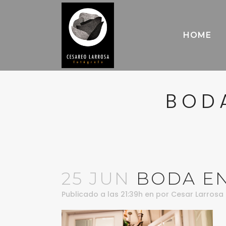
HOME
BODA
25 JUN
BODA EN
Publicado a las 21:39h
en
por
Cesar Larrosa