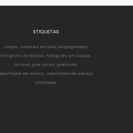
ETIQUETAS
caspe
cesareo larrosa
engagement
fotografo de bodas
fotógrafo en Caspe
larrosa
pre-boda
preboda
reportajes de novios
reportajes de pareja
unionwep