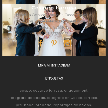
Cesareo Larrosa
Isabel La Católica 4, bajos, 1º, Caspe, Zaragoza
e-mail:
cesareolarrosa@gmail.com
Teléfono: 876610325
Móvil: 657366052
MIRA MI INSTAGRAM
ETIQUETAS
caspe
cesareo larrosa
engagement
fotografo de bodas
fotógrafo en Caspe
larrosa
pre-boda
preboda
reportajes de novios