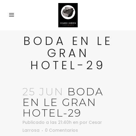
BODA EN LE
GRAN
HOTEL-29
25 JUN
BODA
EN LE GRAN
HOTEL-29
Publicado a las 21:40h
en
por
Cesar
Larrosa
0 Comentarios