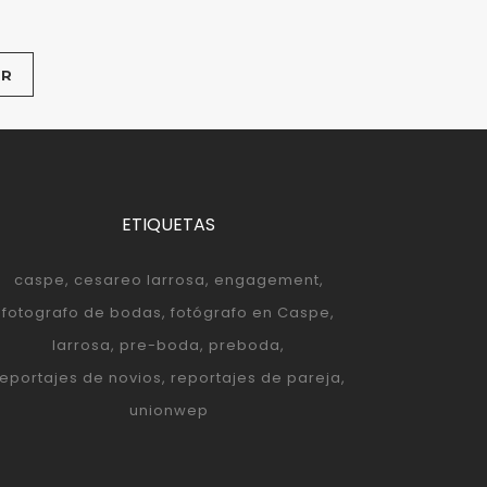
ETIQUETAS
caspe
cesareo larrosa
engagement
fotografo de bodas
fotógrafo en Caspe
larrosa
pre-boda
preboda
reportajes de novios
reportajes de pareja
unionwep