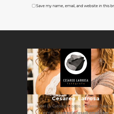
Save my name, email, and website in this b
Cesareo Larrosa
Isabel La Católica 4, bajos, 1º, Caspe, Zarago
e-mail:
cesareolarrosa@gmail.com