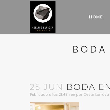
HOME
BODA 
25 JUN
BODA EN
Publicado a las 21:48h
en
por
Cesar Larrosa