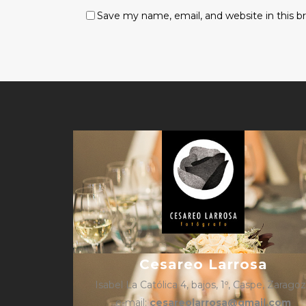
Save my name, email, and website in this b
Cesareo Larrosa
Isabel La Católica 4, bajos, 1º, Caspe, Zarago
e-mail:
cesareolarrosa@gmail.com