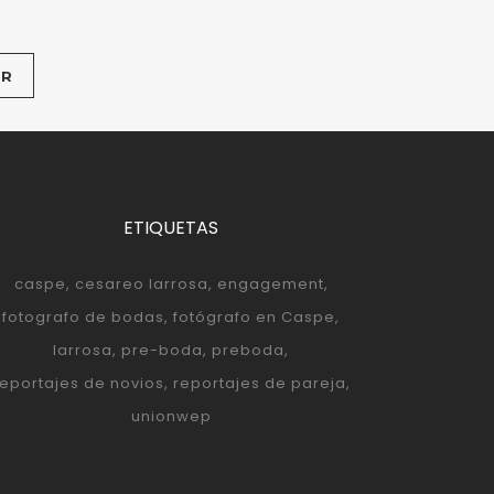
ETIQUETAS
caspe
cesareo larrosa
engagement
fotografo de bodas
fotógrafo en Caspe
larrosa
pre-boda
preboda
reportajes de novios
reportajes de pareja
unionwep