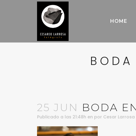
HOME
BODA 
25 JUN
BODA EN
Publicado a las 21:48h
en
por
Cesar Larrosa