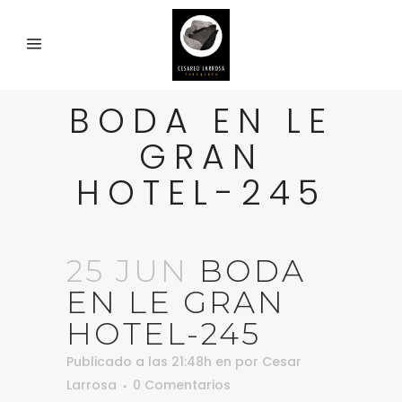
BODA EN LE
GRAN
HOTEL-245
25 JUN
BODA
EN LE GRAN
HOTEL-245
Publicado a las 21:48h
en
por
Cesar
Larrosa
0 Comentarios