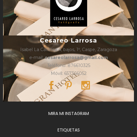
Cesareo Larrosa
Isabel La Católica 4, bajos, 1º, Caspe, Zaragoza
e-mail:
cesareolarrosa@gmail.com
Teléfono: 876610325
Móvil: 657366052
MIRA MI INSTAGRAM
ETIQUETAS