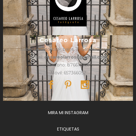
Cesareo Larrosa
Isabel La Católica 4, bajos, 1º, Caspe, Zaragoza
e-mail:
cesareolarrosa@gmail.com
Teléfono: 876610325
Móvil: 657366052
MIRA MI INSTAGRAM
ETIQUETAS