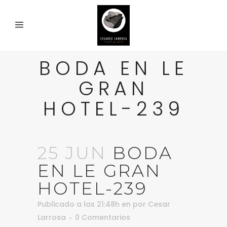
BODA EN LE
GRAN
HOTEL-239
25 JUN
BODA
EN LE GRAN
HOTEL-239
Publicado a las 21:48h
en
por
Cesar
Larrosa
0 Comentarios