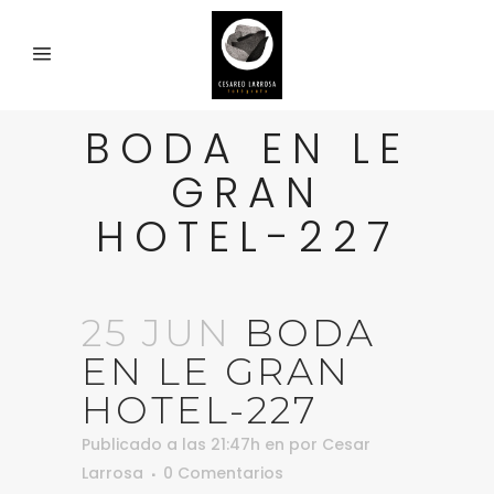
BODA EN LE
GRAN
HOTEL-227
25 JUN
BODA
EN LE GRAN
HOTEL-227
Publicado a las 21:47h
en
por
Cesar
Larrosa
0 Comentarios