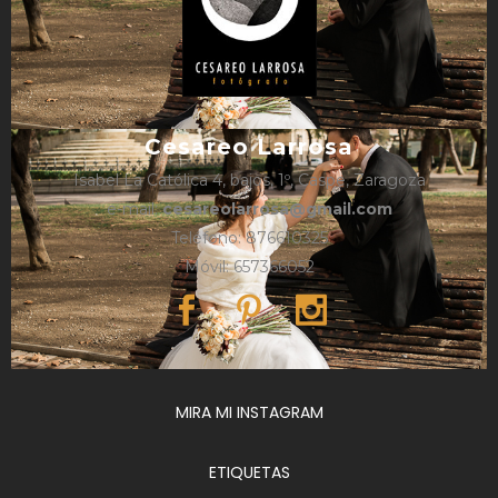
Cesareo Larrosa
Isabel La Católica 4, bajos, 1º, Caspe, Zaragoza
e-mail:
cesareolarrosa@gmail.com
Teléfono: 876610325
Móvil: 657366052
MIRA MI INSTAGRAM
ETIQUETAS