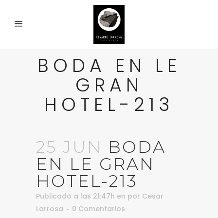
BODA EN LE
GRAN
HOTEL-213
25 JUN
BODA
EN LE GRAN
HOTEL-213
Publicado a las 21:47h
en
por
Cesar
Larrosa
0 Comentarios