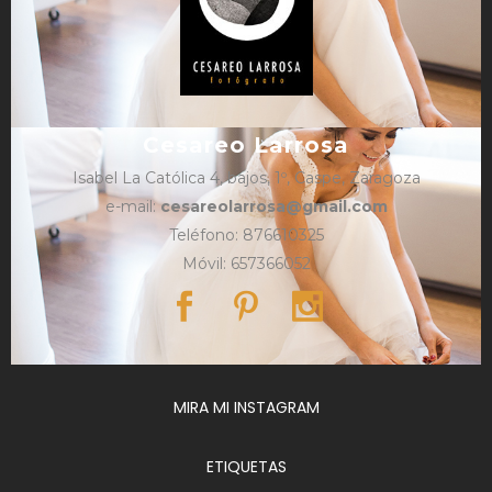
Cesareo Larrosa
Isabel La Católica 4, bajos, 1º, Caspe, Zaragoza
e-mail:
cesareolarrosa@gmail.com
Teléfono: 876610325
Móvil: 657366052
MIRA MI INSTAGRAM
ETIQUETAS