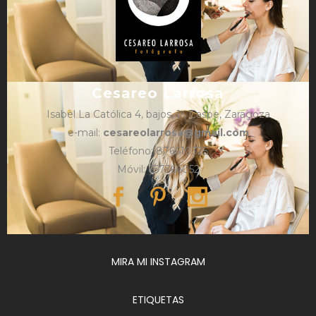
Cesareo Larrosa
Isabel La Católica 4, bajos, 1º, Caspe, Zaragoza
e-mail:
cesareolarrosa@gmail.com
Teléfono: 876610325
Móvil: 657366052
MIRA MI INSTAGRAM
ETIQUETAS