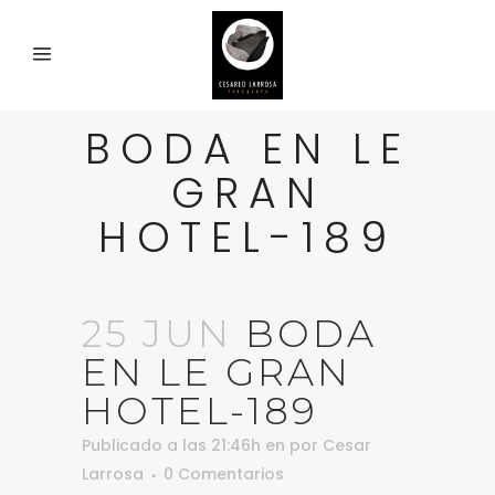
BODA EN LE
GRAN
HOTEL-189
25 JUN
BODA
EN LE GRAN
HOTEL-189
Publicado a las 21:46h
en
por
Cesar
Larrosa
0 Comentarios