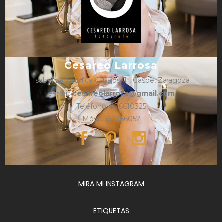
Cesareo Larrosa
Isabel La Católica 4, bajos, 1º, Caspe, Zaragoza
e-mail:
cesareolarrosa@gmail.com
Teléfono: 876610325
Móvil: 657366052
MIRA MI INSTAGRAM
ETIQUETAS