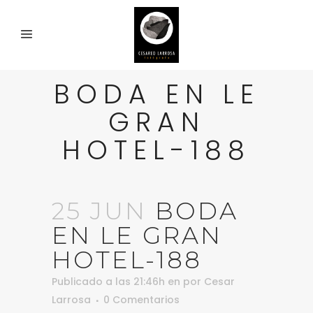
BODA EN LE
GRAN
HOTEL-188
25 JUN
BODA
EN LE GRAN
HOTEL-188
Publicado a las 21:46h
en
por
Cesar
Larrosa
0 Comentarios