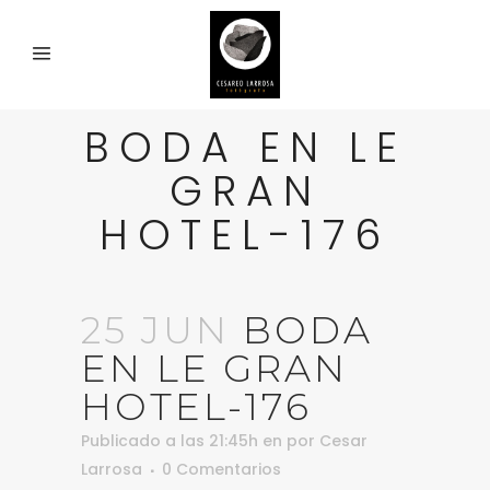
BODA EN LE
GRAN
HOTEL-176
25 JUN
BODA
EN LE GRAN
HOTEL-176
Publicado a las 21:45h
en
por
Cesar
Larrosa
0 Comentarios