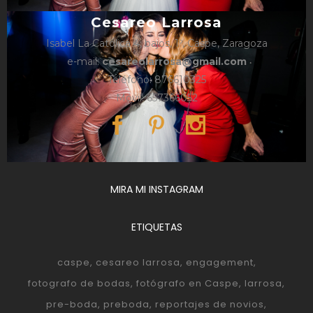
Cesareo Larrosa
Isabel La Católica 4, bajos, 1º, Caspe, Zaragoza
e-mail:
cesareolarrosa@gmail.com
Teléfono: 876610325
Móvil: 657366052
MIRA MI INSTAGRAM
ETIQUETAS
caspe
cesareo larrosa
engagement
fotografo de bodas
fotógrafo en Caspe
larrosa
pre-boda
preboda
reportajes de novios