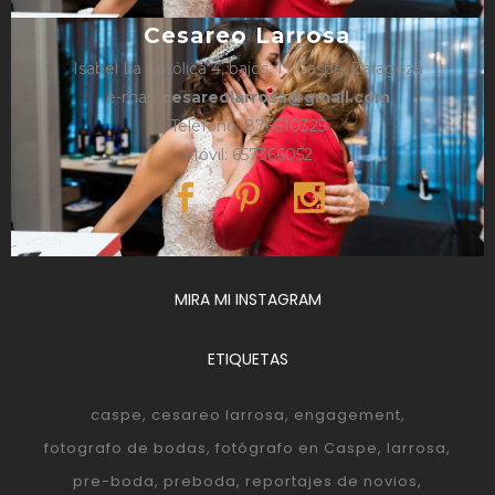
Cesareo Larrosa
Isabel La Católica 4, bajos, 1º, Caspe, Zaragoza
e-mail:
cesareolarrosa@gmail.com
Teléfono: 876610325
Móvil: 657366052
MIRA MI INSTAGRAM
ETIQUETAS
caspe
cesareo larrosa
engagement
fotografo de bodas
fotógrafo en Caspe
larrosa
pre-boda
preboda
reportajes de novios