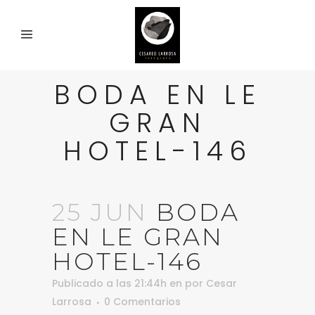
BODA EN LE
GRAN
HOTEL-146
25 JUN
BODA
EN LE GRAN
HOTEL-146
Publicado a las 21:44h
en
por
Cesar
Larrosa
0 Comentarios