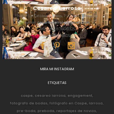
Cesareo Larrosa
Isabel La Católica 4, bajos, 1º, Caspe, Zaragoza
e-mail:
cesareolarrosa@gmail.com
Teléfono: 876610325
Móvil: 657366052
MIRA MI INSTAGRAM
ETIQUETAS
caspe
cesareo larrosa
engagement
fotografo de bodas
fotógrafo en Caspe
larrosa
pre-boda
preboda
reportajes de novios