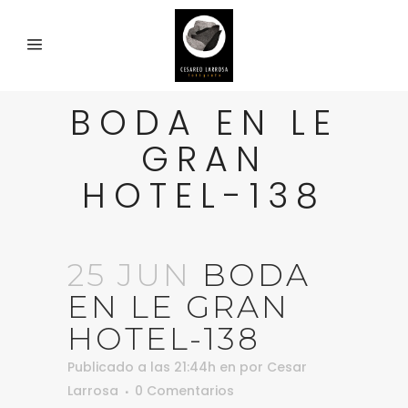
BODA EN LE
GRAN
HOTEL-138
25 JUN
BODA
EN LE GRAN
HOTEL-138
Publicado a las 21:44h
en
por
Cesar
Larrosa
0 Comentarios