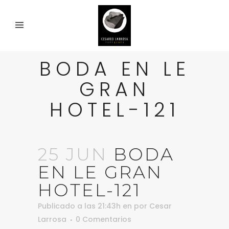
BODA EN LE
GRAN
HOTEL-121
25 JUN
BODA
EN LE GRAN
HOTEL-121
Publicado a las 21:43h
en
por
Cesar
Larrosa
0 Comentarios