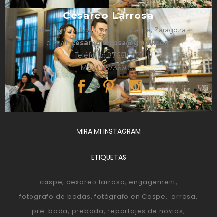
Cesareo Larrosa
Isabel La Católica 4, bajos, 1º, Caspe, Zaragoza
e-mail:
cesareolarrosa@gmail.com
Teléfono: 876610325
Móvil: 657366052
MIRA MI INSTAGRAM
ETIQUETAS
caspe
cesareo larrosa
engagement
fotografo de bodas
fotógrafo en Caspe
larrosa
pre-boda
preboda
reportajes de novios