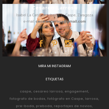
Cesareo Larrosa
Isabel La Católica 4, bajos, 1º, Caspe, Zaragoza
e-mail:
cesareolarrosa@gmail.com
Teléfono: 876610325
Móvil: 657366052
MIRA MI INSTAGRAM
ETIQUETAS
caspe
cesareo larrosa
engagement
fotografo de bodas
fotógrafo en Caspe
larrosa
pre-boda
preboda
reportajes de novios