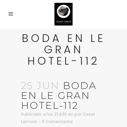
BODA EN LE
GRAN
HOTEL-112
25 JUN
BODA
EN LE GRAN
HOTEL-112
Publicado a las 21:43h
en
por
Cesar
Larrosa
0 Comentarios