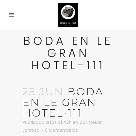
BODA EN LE
GRAN
HOTEL-111
25 JUN
BODA
EN LE GRAN
HOTEL-111
Publicado a las 21:43h
en
por
Cesar
Larrosa
0 Comentarios