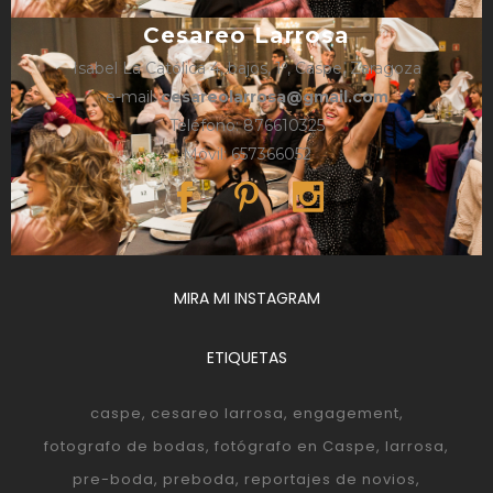
Cesareo Larrosa
Isabel La Católica 4, bajos, 1º, Caspe, Zaragoza
e-mail:
cesareolarrosa@gmail.com
Teléfono: 876610325
Móvil: 657366052
MIRA MI INSTAGRAM
ETIQUETAS
caspe
cesareo larrosa
engagement
fotografo de bodas
fotógrafo en Caspe
larrosa
pre-boda
preboda
reportajes de novios