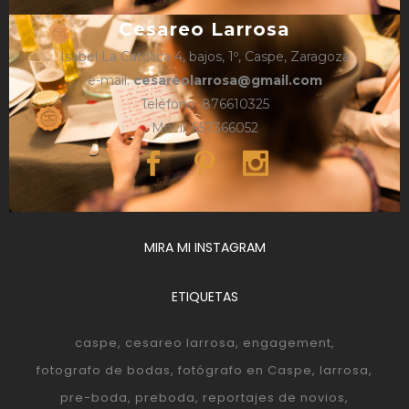
Cesareo Larrosa
Isabel La Católica 4, bajos, 1º, Caspe, Zaragoza
e-mail:
cesareolarrosa@gmail.com
Teléfono: 876610325
Móvil: 657366052
MIRA MI INSTAGRAM
ETIQUETAS
caspe
cesareo larrosa
engagement
fotografo de bodas
fotógrafo en Caspe
larrosa
pre-boda
preboda
reportajes de novios