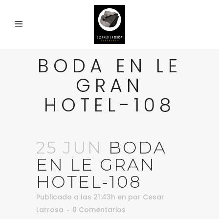
BODA EN LE
GRAN
HOTEL-108
25 JUN
BODA
EN LE GRAN
HOTEL-108
Publicado a las 21:43h
en
por
Cesar
Larrosa
0 Comentarios