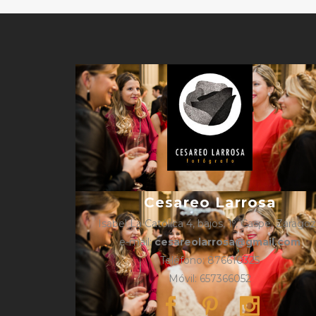
Cesareo Larrosa
Isabel La Católica 4, bajos, 1º, Caspe, Zarago
e-mail:
cesareolarrosa@gmail.com
Teléfono: 876610325
Móvil: 657366052