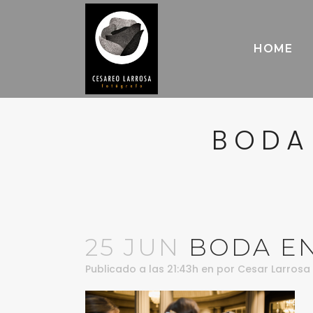
HOME
BODA
25 JUN
BODA EN
Publicado a las 21:43h
en
por
Cesar Larrosa