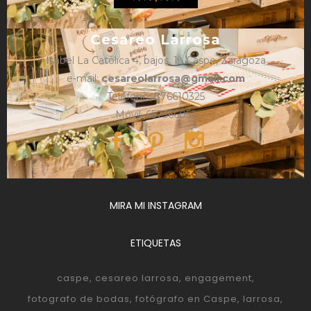
Cesareo Larrosa
Isabel La Católica 4, bajos, 1º, Caspe, Zaragoza
e-mail:
cesareolarrosa@gmail.com
Teléfono: 876610325
Móvil: 657366052
MIRA MI INSTAGRAM
ETIQUETAS
caspe
cesareo larrosa
engagement
fotografo de bodas
fotógrafo en Caspe
larrosa