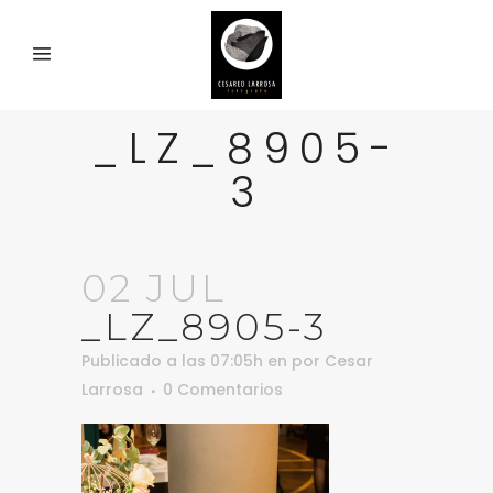
_LZ_8905-
3
02 JUL
_LZ_8905-3
Publicado a las 07:05h
en
por
Cesar
Larrosa
0 Comentarios