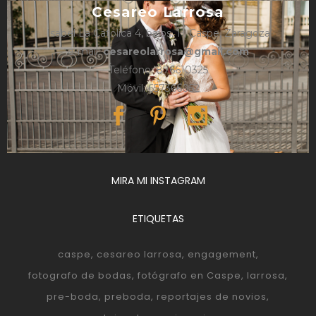
Cesareo Larrosa
Isabel La Católica 4, bajos, 1º, Caspe, Zaragoza
e-mail:
cesareolarrosa@gmail.com
Teléfono: 876610325
Móvil: 657366052
MIRA MI INSTAGRAM
ETIQUETAS
caspe
cesareo larrosa
engagement
fotografo de bodas
fotógrafo en Caspe
larrosa
pre-boda
preboda
reportajes de novios