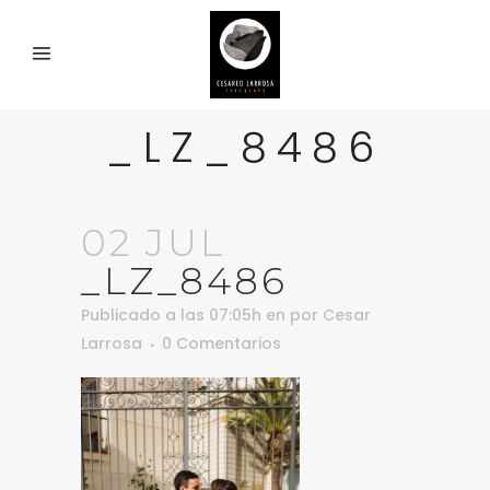
_LZ_8486
02 JUL
_LZ_8486
Publicado a las 07:05h
en
por
Cesar
Larrosa
0 Comentarios