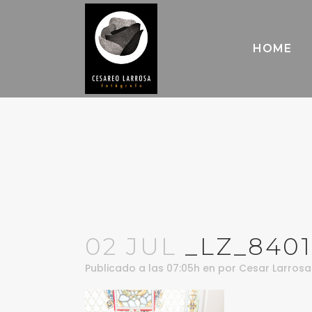
HOME
02 JUL
_LZ_8401
Publicado a las 07:05h
en
por
Cesar Larrosa