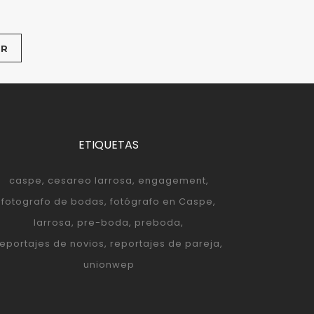
ETIQUETAS
caspe
cesareo larrosa
engagement
fotografo de bodas
fotógrafo en Caspe
larrosa
pre-boda
preboda
reportajes de novios
reportajes de pareja
unionwep