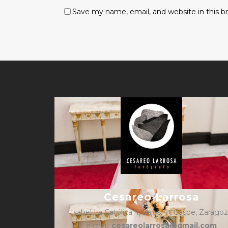
Save my name, email, and website in this b
Cesareo Larrosa
Isabel La Católica 4, bajos, 1º, Caspe, Zarago
e-mail:
cesareolarrosa@gmail.com