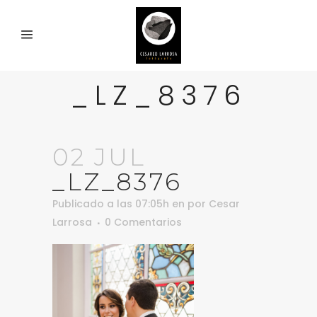
_LZ_8376
02 JUL
_LZ_8376
Publicado a las 07:05h
en
por
Cesar
Larrosa
0 Comentarios