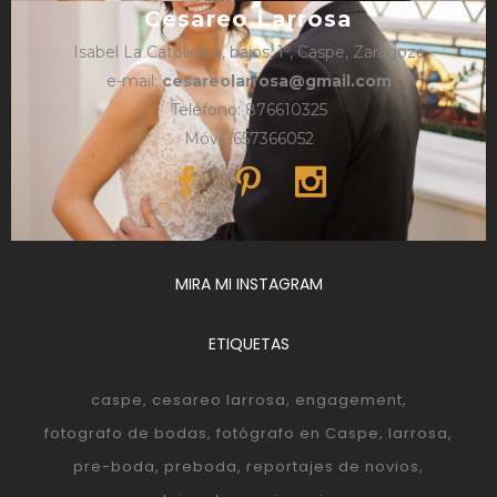
Cesareo Larrosa
Isabel La Católica 4, bajos, 1º, Caspe, Zaragoza
e-mail:
cesareolarrosa@gmail.com
Teléfono: 876610325
Móvil: 657366052
MIRA MI INSTAGRAM
ETIQUETAS
caspe
cesareo larrosa
engagement
fotografo de bodas
fotógrafo en Caspe
larrosa
pre-boda
preboda
reportajes de novios