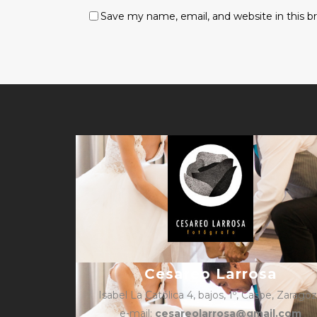
Save my name, email, and website in this b
Cesareo Larrosa
Isabel La Católica 4, bajos, 1º, Caspe, Zarago
e-mail:
cesareolarrosa@gmail.com