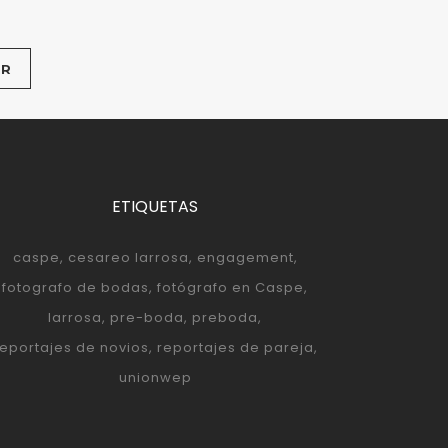
ETIQUETAS
caspe
cesareo larrosa
engagement
fotografo de bodas
fotógrafo en Caspe
larrosa
pre-boda
preboda
reportajes de novios
reportajes de pareja
unionwep