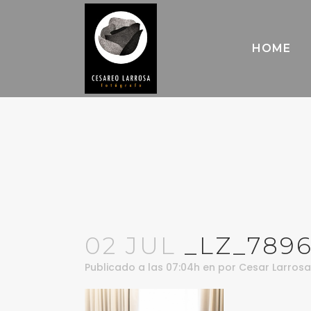
HOME
02 JUL
_LZ_789
Publicado a las 07:04h
en
por
Cesar Larrosa