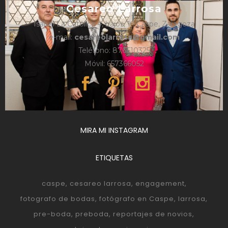
Cesareo Larrosa
Isabel La Católica 4, bajos, 1º, Caspe, Zaragoza
e-mail:
cesareolarrosa@gmail.com
Teléfono: 876610325
Móvil: 657366052
MIRA MI INSTAGRAM
ETIQUETAS
caspe
cesareo larrosa
engagement
fotografo de bodas
fotógrafo en Caspe
larrosa
pre-boda
preboda
reportajes de novios