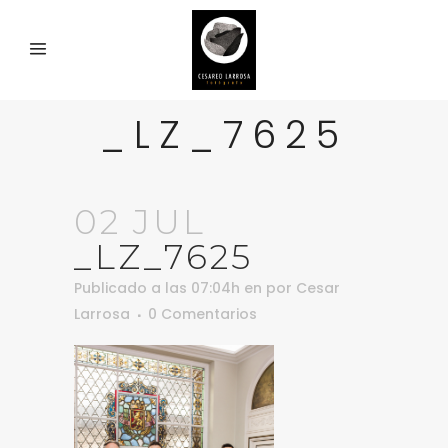
_LZ_7625
02 JUL
_LZ_7625
Publicado a las 07:04h
en
por
Cesar
Larrosa
0 Comentarios