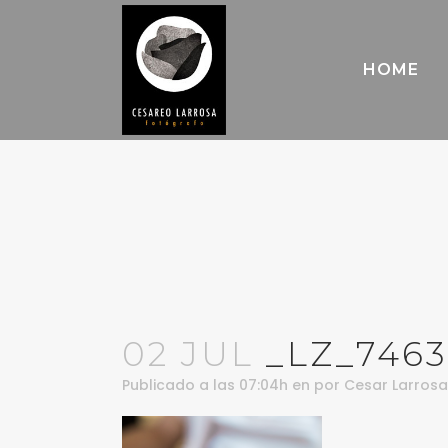
HOME
02 JUL
_LZ_7463
Publicado a las 07:04h
en
por
Cesar Larrosa