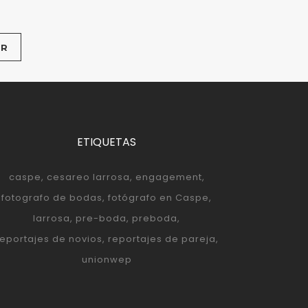
ETIQUETAS
caspe
cesareo larrosa
engagement
fotografo de bodas
fotógrafo en Caspe
larrosa
pre-boda
preboda
reportajes de novios
reportajes de pareja
unionwep