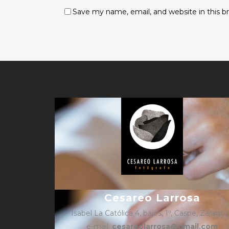
Save my name, email, and website in this b
Cesareo Larrosa
Isabel La Católica 4, bajos, 1º, Caspe, Zarago
e-mail:
cesareolarrosa@gmail.com