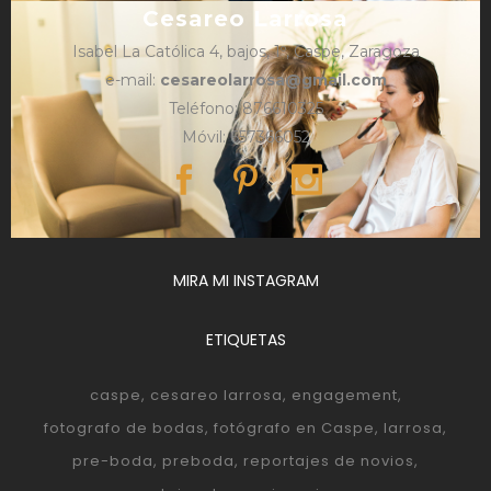
Cesareo Larrosa
Isabel La Católica 4, bajos, 1º, Caspe, Zaragoza
e-mail:
cesareolarrosa@gmail.com
Teléfono: 876610325
Móvil: 657366052
MIRA MI INSTAGRAM
ETIQUETAS
caspe
cesareo larrosa
engagement
fotografo de bodas
fotógrafo en Caspe
larrosa
pre-boda
preboda
reportajes de novios