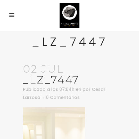
_LZ_7447
02 JUL
_LZ_7447
Publicado a las 07:04h
en
por
Cesar
Larrosa
0 Comentarios