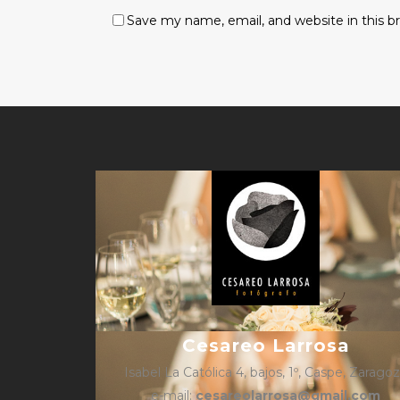
Save my name, email, and website in this b
Cesareo Larrosa
Isabel La Católica 4, bajos, 1º, Caspe, Zarago
e-mail:
cesareolarrosa@gmail.com