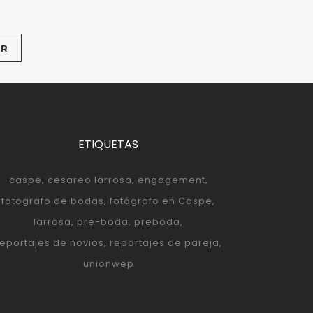
ETIQUETAS
caspe
cesareo larrosa
engagement
fotografo de bodas
fotógrafo en Caspe
larrosa
pre-boda
preboda
reportajes de novios
reportajes de pareja
unionwep