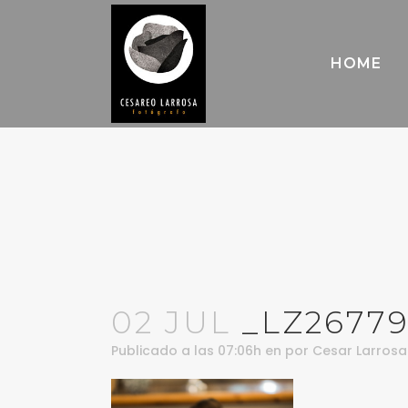
HOME
02 JUL
_LZ2677
Publicado a las 07:06h
en
por
Cesar Larrosa