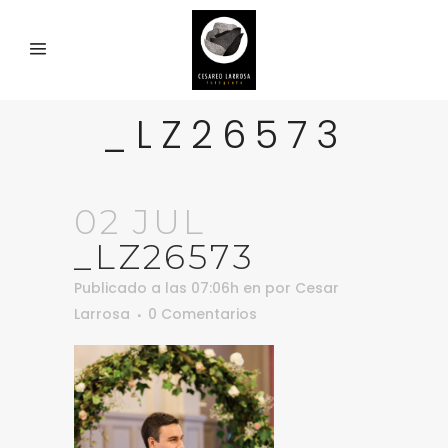
_LZ26573
02 JUL
_LZ26573
Publicado a las 07:06h
en
por
Cesar
Larrosa
0 Comentarios