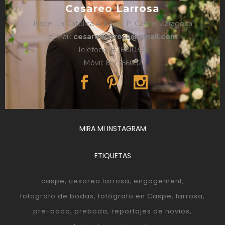
Cesareo Larrosa
Isabel La Católica 4, bajos, 1º, Caspe, Zaragoza
e-mail:
cesareolarrosa@gmail.com
Teléfono: 876610325
Móvil: 657366052
MIRA MI INSTAGRAM
ETIQUETAS
caspe
cesareo larrosa
engagement
fotografo de bodas
fotógrafo en Caspe
larrosa
pre-boda
preboda
reportajes de novios