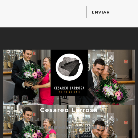
Cesareo Larrosa
Isabel La Católica 4, bajos, 1º, Caspe, Zaragoza
e-mail:
cesareolarrosa@gmail.com
Teléfono: 876610325