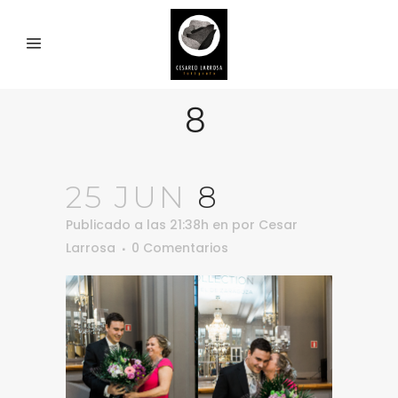
8
25 JUN
8
Publicado a las 21:38h
en
por
Cesar
Larrosa
0 Comentarios