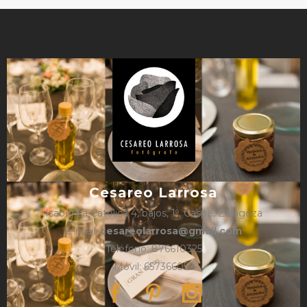
Cesareo Larrosa
Isabel La Católica 4, bajos, 1º, Caspe, Zaragoza
e-mail:
cesareolarrosa@gmail.com
Teléfono: 876610325
Móvil: 657366052