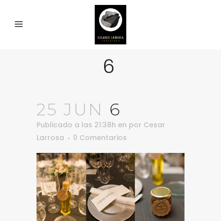
6
25 JUN
6
Publicado a las 21:38h
en
por
Cesar
Larrosa
0 Comentarios