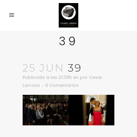
39
25 JUN
39
Publicado a las 21:39h
en
por
Cesar
Larrosa
0 Comentarios