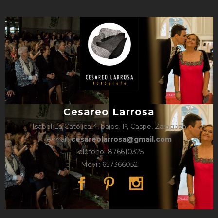
Cesareo Larrosa
Isabel La Católica 4, bajos, 1º, Caspe, Zaragoza
e-mail:
cesareolarrosa@gmail.com
Teléfono: 876610325
Móvil: 657366052