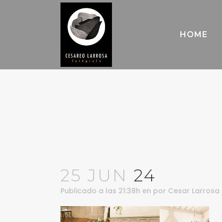
HOME
25 JUN
24
Publicado a las 21:38h
en
por
Cesar Larrosa