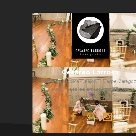
Cesareo Larrosa
Isabel La Católica 4, bajos, 1º, Caspe, Zarago
e-mail:
cesareolarrosa@gmail.com
Teléfono: 876610325
Móvil: 657366052