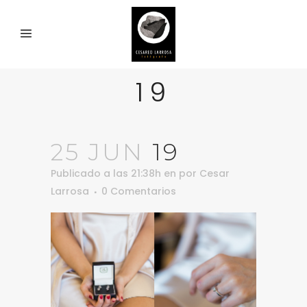
19
25 JUN
19
Publicado a las 21:38h
en
por
Cesar
Larrosa
0 Comentarios