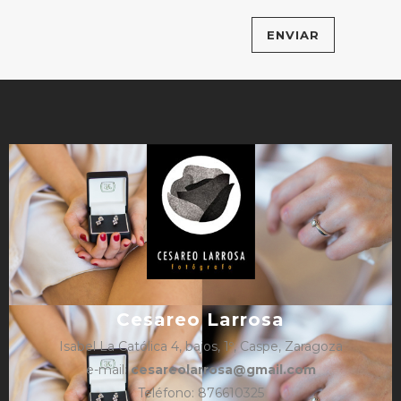
Cesareo Larrosa
Isabel La Católica 4, bajos, 1º, Caspe, Zaragoza
e-mail:
cesareolarrosa@gmail.com
Teléfono: 876610325