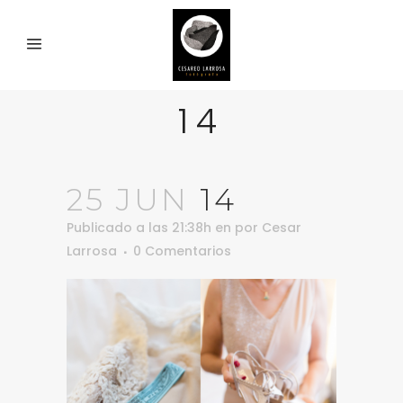
14
25 JUN
14
Publicado a las 21:38h
en
por
Cesar
Larrosa
0 Comentarios