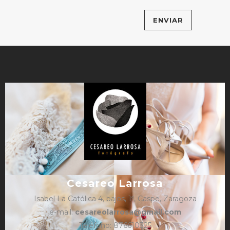
Cesareo Larrosa
Isabel La Católica 4, bajos, 1º, Caspe, Zaragoza
e-mail:
cesareolarrosa@gmail.com
Teléfono: 876610325