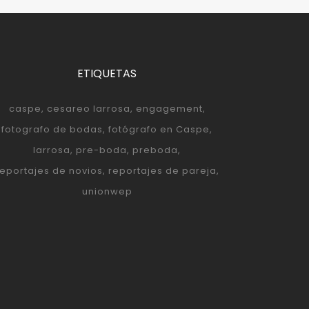
ETIQUETAS
caspe
cesareo larrosa
engagement
fotografo de bodas
fotógrafo en Caspe
larrosa
pre-boda
preboda
reportajes de novios
reportajes de pareja
unionwep