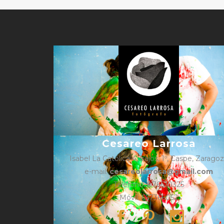
Cesareo Larrosa
Isabel La Católica 4, bajos, 1º, Caspe, Zarago
e-mail:
cesareolarrosa@gmail.com
Teléfono: 876610325
Móvil: 657366052