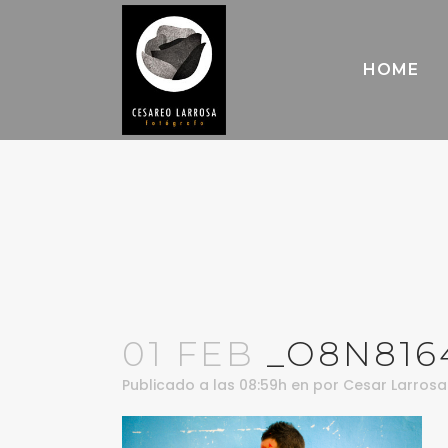
HOME
01 FEB
_O8N816
Publicado a las 08:59h
en
por
Cesar Larrosa