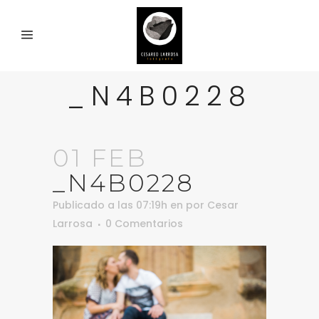
_N4B0228
01 FEB
_N4B0228
Publicado a las 07:19h
en
por
Cesar
Larrosa
0 Comentarios