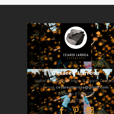
Cesareo Larrosa
Isabel La Católica 4, bajos, 1º, Caspe, Zarago
e-mail:
cesareolarrosa@gmail.com
Teléfono: 876610325
Móvil: 657366052