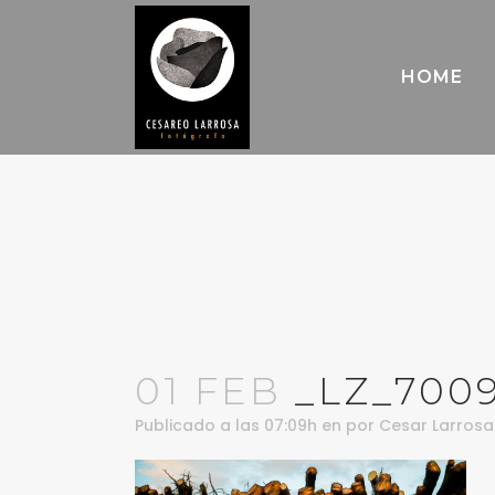
HOME
01 FEB
_LZ_700
Publicado a las 07:09h
en
por
Cesar Larrosa