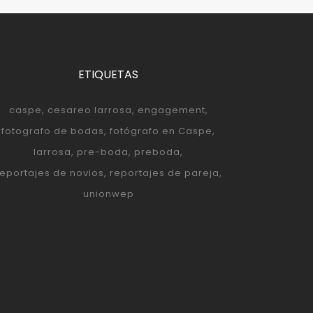
ETIQUETAS
caspe
cesareo larrosa
engagement
fotografo de bodas
fotógrafo en Caspe
larrosa
pre-boda
preboda
reportajes de novios
reportajes de pareja
unionwep