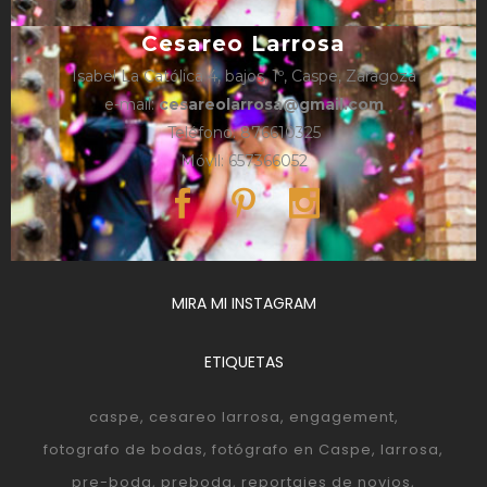
Cesareo Larrosa
Isabel La Católica 4, bajos, 1º, Caspe, Zaragoza
e-mail:
cesareolarrosa@gmail.com
Teléfono: 876610325
Móvil: 657366052
MIRA MI INSTAGRAM
ETIQUETAS
caspe
cesareo larrosa
engagement
fotografo de bodas
fotógrafo en Caspe
larrosa
pre-boda
preboda
reportajes de novios