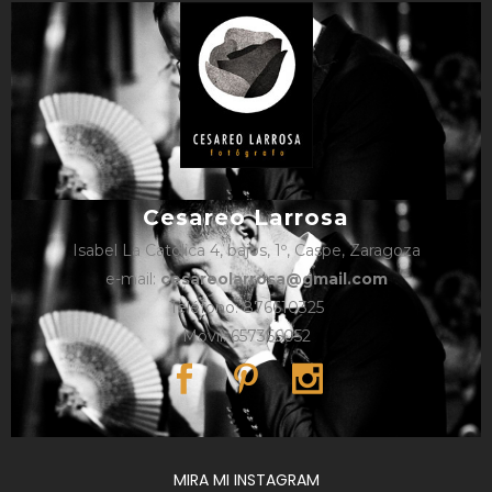
Cesareo Larrosa
Isabel La Católica 4, bajos, 1º, Caspe, Zaragoza
e-mail:
cesareolarrosa@gmail.com
Teléfono: 876610325
Móvil: 657366052
MIRA MI INSTAGRAM