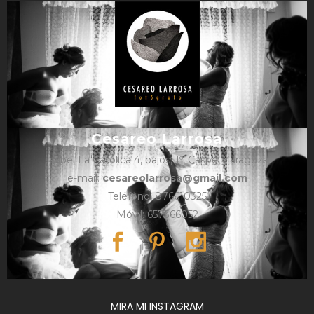
Cesareo Larrosa
Isabel La Católica 4, bajos, 1º, Caspe, Zaragoza
e-mail:
cesareolarrosa@gmail.com
Teléfono: 876610325
Móvil: 657366052
MIRA MI INSTAGRAM