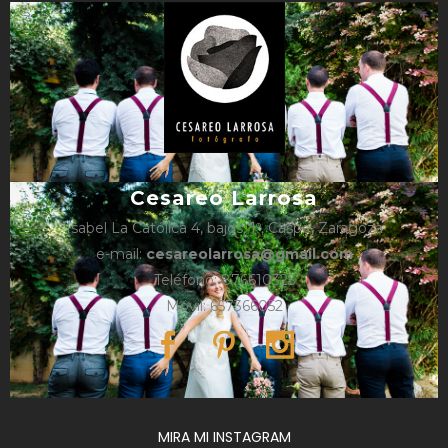
Cesareo Larrosa
Isabel La Católica 4, bajos, 1º, Caspe, Zaragoza
e-mail:
cesareolarrosa@gmail.com
Teléfono: 876610325
Móvil: 657366052
MIRA MI INSTAGRAM