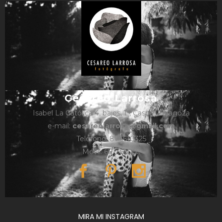
Cesareo Larrosa
Isabel La Católica 4, bajos, 1º, Caspe, Zaragoza
e-mail:
cesareolarrosa@gmail.com
Teléfono: 876610325
Móvil: 657366052
MIRA MI INSTAGRAM