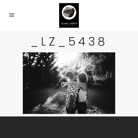
_LZ_5438