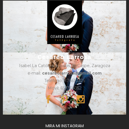
Cesareo Larrosa
Isabel La Católica 4, bajos, 1º, Caspe, Zaragoza
e-mail:
cesareolarrosa@gmail.com
Teléfono: 876610325
Móvil: 657366052
MIRA MI INSTAGRAM